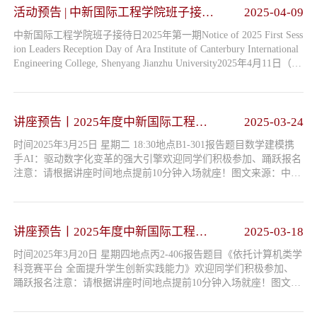
活动预告 | 中新国际工程学院班子接待
2025-04-09
日2025年第一期
中新国际工程学院班子接待日2025年第一期Notice of 2025 First Sess
ion Leaders Reception Day of Ara Institute of Canterbury International
Engineering College, Shenyang Jianzhu University2025年4月11日（星
期五）下午 14：30-16：30April 11, 2025(Friday), 14:30 to 16:30 P
M.学院丙2-503-1会议室College Meeting Room (Bing 2-503-1).
讲座预告丨2025年度中新国际工程学
2025-03-24
院专业学科竞赛能力提升训练营第二
时间2025年3月25日 星期二 18:30地点B1-301报告题目数学建模携
期
手AI：驱动数字化变革的强大引擎欢迎同学们积极参加、踊跃报名
注意：请根据讲座时间地点提前10分钟入场就座！图文来源：中新
国际工程学院排版编辑：柳浥晨排版审核：石添元
讲座预告丨2025年度中新国际工程学
2025-03-18
院专业学科竞赛能力提升训练营第一
时间2025年3月20日 星期四地点丙2-406报告题目《依托计算机类学
期
科竞赛平台 全面提升学生创新实践能力》欢迎同学们积极参加、
踊跃报名注意：请根据讲座时间地点提前10分钟入场就座！图文来
源：中新国际工程学院排版编辑：柳浥晨排版审核：石添元