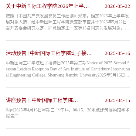
党群工作
关于中新国际工程学院2026年上半年
2026-05-22
拟确定王一安等13名同志为党员发展
交流合作
按照《中国共产党发展党员工作细则》规定，确定2026年上半年发
对象的公示
展对象人选，经中新国际工程学院党支部审查并于2026年5月22日
召开支委会研究决定，同意确定王一安等13名同志为发展对象，现
人才招聘
予以公示，接受党员群众监督。如有不同意见请于2026年5月28日
（周四）17：00前，通过邮箱或电话形式向学院反映（电子邮箱：
zxgj@sjzu.edu.cn，电话：024-24692221）。反映问题需署真实姓
新闻动态
名，并提供必要的证据。中新国际工程学院联合党总支2026年5月2
活动预告 | 中新国际工程学院班子接待
2025-05-16
2日...
日2025年第二期
通知公告
中新国际工程学院班子接待日2025年第二期Notice of 2025 Second S
ession Leaders Reception Day of Ara Institute of Canterbury Internation
al Engineering College, Shenyang Jianzhu University2025年5月16日
下载中心
（星期五）下午 14：30-16：30May 16, 2025(Friday), 14:30 to 16:30
PM丙2-401-2书记办公室Party Secretary's Office (Bing 2-401-2)
讲座预告丨中新国际工程学院
2025-04-15
DeepSeek专题讲座
时间2025年4月16日星期三 下午14：00-15：30地点建筑博物馆学术
报告厅