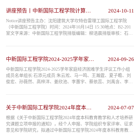
讲座预告丨中新国际工程学院计算机
2024-10-11
科学与技术、数据科学与大数据技术
Notice讲座预告主办：沈阳建筑大学坎特伯雷理工国际工程学院
专业2024级新生专业介绍
（中新国际工程学院）时间：2024年10月14日 15:30地点：B2-201
室文字来源：中新国际工程学院排版编辑：柳浥晨排版审核：石添
元
中新国际工程学院2024-2025学年家庭
2024-09-26
经济困难学生评议工作小组成员名单
中新国际工程学院2024-2025学年家庭经济困难学生评议工作小组
成员名单组长:石添元成员:朱云淞、马一鸣、王瀚霆、夏子瞻、刘
俊宏、孙薇然、高梓洋、姜欣池、李蕙宇、蔡依蕊、刘禹含、李佳
忆、吴蕾、徐嘉晗、王艺霏、于跃晗、孔帅博、张天赐、陈熙颜、
汪佩昕、唐百成、王圣博、仇艺才、赫冠翔、戴丽佳、赵梓清、刘
婧仪、姚伊诺、孟盈希、王卓群、赵冰玥、赵鑫泉 中新国际工程
学院 2024年9月
关于中新国际工程学院2024年度本科
2024-07-07
教育教学和人才培养研究立项课题的
根据《关于中新国际工程学院2024年度本科教育教学和人才培养研
公示
究课题立项申报的通知》，经个人申报、学院组织专家评审、征求
意见和学院研究，拟通过中新国际工程学院2024年度本科教育教学
和人才培养研究立项课题25项，现予以公示，名单如下：重点立项