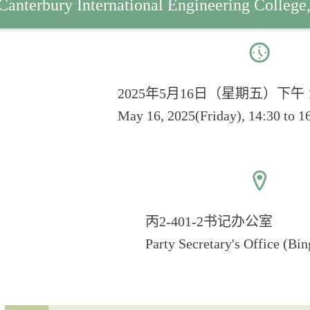
Canterbury International Engineering College
2025年5月16日（星期五）下午 14
May 16, 2025(Friday), 14:30 to 
丙2-401-2书记办公室
Party Secretary's Office (Bi