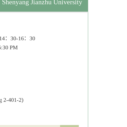
, Shenyang Jianzhu University
：30-16：30
16:30 PM
ng 2-401-2)